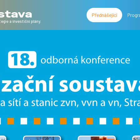
ustava
Přednášející
Prog
egie a investiční plány.