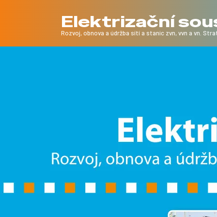
Elektrizační so
Rozvoj, obnova a údržba sítí a stanic zvn, vvn a vn. Strat