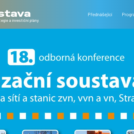
ustava
Přednášející
Prog
egie a investiční plány.