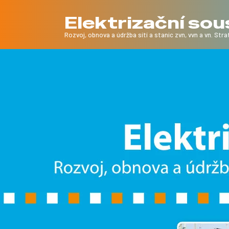
Elektrizační so
Rozvoj, obnova a údržba sítí a stanic zvn, vvn a vn. Strat